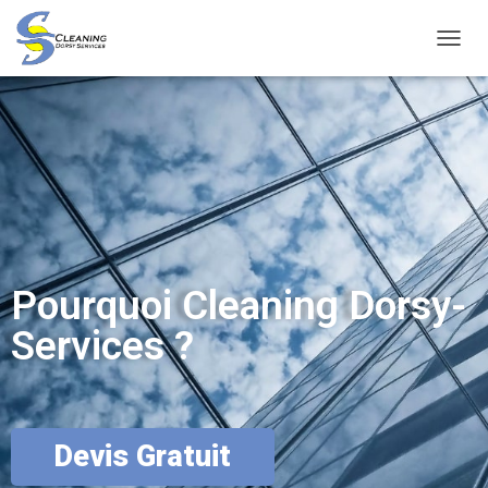
D
É
P
L
I
E
R
L
A
N
A
V
Pourquoi Cleaning Dorsy-
I
G
Services ?
A
T
I
O
N
Devis Gratuit