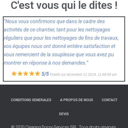
C'est vous qui le dites !
“Nous vous confirmons que dans le cadre des
activités de ce chantier, tant pour les nettoyages
réguliers que pour les nettoyages de fins de travaux,
vos équipes nous ont donné entière satisfaction et
vous remercient de la souplesse que vous avez pu
montrer en réponse à nos demandes.”
5/5
Publié sur décembre 12 2019, 11:48:58 am
CONDITIONS GENERALES
A PROPOS DE NOUS
CONTACT
DEVIS
© 2020 Cleaning Dorsy-Services SRL. Tous droits réservés.