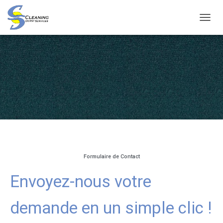
D
É
P
L
I
E
R
L
A
N
A
V
I
G
Formulaire de Contact
A
T
Envoyez-nous votre
I
O
N
demande en un simple clic !